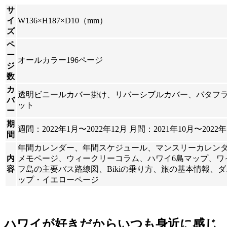
サ
イ
W136×H187×D10（mm）
ズ
ペ
ー
オールカラー196ページ
ジ
数
カ
透明ビニールカバー掛け、リバーシブルカバー、バタフ
バ
ット
ー
期
週間：2022年1月〜2022年12月 月間：2021年10月〜2022年
間
年間カレンダー、年間スケジュール、マンスリーカレン
内
メモページ、ウィークリーコラム、ハワイ6島マップ、ワ
容
フ島の主要バス路線図、Bikiの乗り方、旅の基本情報、
ップ・イエローページ
ハワイが好きだからいつも身近に感じ