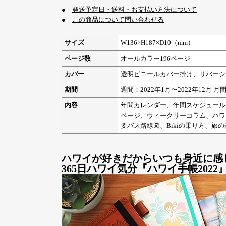
●
発送予定日・送料・お支払い方法について
●
この商品について問い合わせる
サイズ
W136×H187×D10（mm）
ページ数
オールカラー196ページ
カバー
透明ビニールカバー掛け、リバーシ
期間
週間：2022年1月〜2022年12月 月間
内容
年間カレンダー、年間スケジュール
ページ、ウィークリーコラム、ハワ
要バス路線図、Bikiの乗り方、旅
ハワイが好きだからいつも身近に感
365日ハワイ気分『ハワイ手帳2022