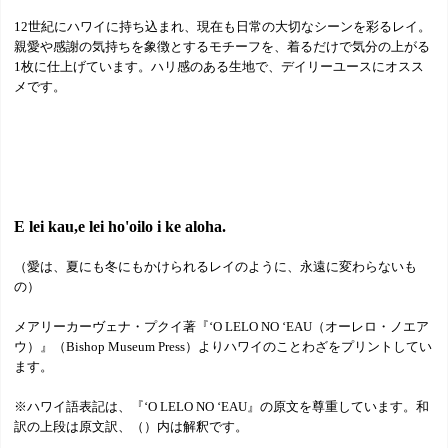
12世紀にハワイに持ち込まれ、現在も日常の大切なシーンを彩るレイ。
親愛や感謝の気持ちを象徴とするモチーフを、着るだけで気分の上がる
1枚に仕上げています。ハリ感のある生地で、デイリーユースにオスス
メです。
E lei kau,e lei ho'oilo i ke aloha.
（愛は、夏にも冬にもかけられるレイのように、永遠に変わらないも
の）
メアリーカーヴェナ・プクイ著『‘O LELO NO ‘EAU（オーレロ・ノエア
ウ）』（Bishop Museum Press）よりハワイのことわざをプリントしてい
ます。
※ハワイ語表記は、『‘O LELO NO ‘EAU』の原文を尊重しています。和
訳の上段は原文訳、（）内は解釈です。