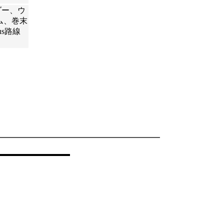
ダー、ウ
ム、巻末
s路線