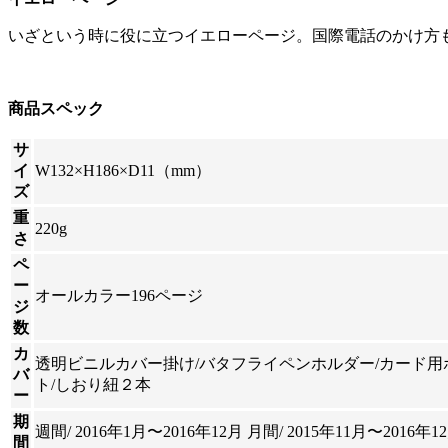
いざという時に役に立つイエローページ。国際電話のかけ方
商品スペック
サ
イ
W132×H186×D11（mm）
ズ
重
220g
さ
ペ
ー
オールカラー196ページ
ジ
数
カ
透明ビニルカバー掛け/バタフライペンホルダー/カード用
バ
ト/しおり紐２本
ー
期
週間/ 2016年1月〜2016年12月 月間/ 2015年11月〜2016年1
間