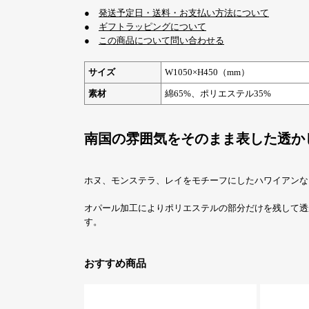
●
発送予定日・送料・お支払い方法について
●
ギフトラッピングについて
●
この商品について問い合わせる
サイズ
W1050×H450（mm）
素材
綿65%、ポリエステル35%
南国の雰囲気をそのまま表した透か
ホヌ、モンステラ、レイをモチーフにしたハワイアンな
オパール加工によりポリエステルの部分だけを残して透
す。
おすすめ商品