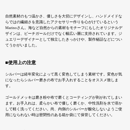
自然素材のもつ温かさ、優しさを大切にデザインし、ハンドメイドな
らではの繊細さを意識したアクセサリー作りを心がけているという
Marinoさん。海など自然からの素材をモチーフにもしたオリジナルデ
ザインは、ビーチガールだけでなく幅広い層に支持されています。ジ
ュエリーデザイナーとして独立したきっかけや、製作秘話などについ
てうかがいました。
■使用上の注意
シルバーは経年変化によって黒く変色してしまう素材です。変色が気
になったらシルバー磨きの布でお手入れすることをオススメ致しま
す。
ゴールドメッキは磨き粉や布で磨くとコーティングが剥がれてしまい
ます。お手入れは、柔らかい布で優しく磨くか、中性洗剤を水で溶か
して軽く洗ってください。尚、内側のシルバーが酸化しないようご使
用になられない時は密閉性のある箱か袋にて保管してください。