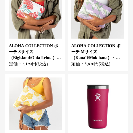
ALOHA COLLECTION ポ
ALOHA COLLECTION ポ
ーチ Sサイズ
ーチ Mサイズ
（BigIsland/Ohia Lehua）・
（Kaua’i/Mokihana）・ハ
定価：3,190円(税込)
定価：5,830円(税込)
ハワイ-日本限定発売
ワイ-日本限定発売