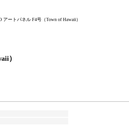
O アートパネル F4号（Town of Hawaii）
aii）