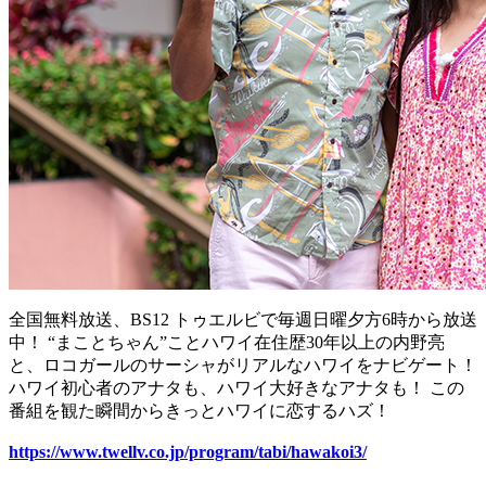
全国無料放送、BS12 トゥエルビで毎週日曜夕方6時から放送
中！ “まことちゃん”ことハワイ在住歴30年以上の内野亮
と、ロコガールのサーシャがリアルなハワイをナビゲート！
ハワイ初心者のアナタも、ハワイ大好きなアナタも！ この
番組を観た瞬間からきっとハワイに恋するハズ！
https://www.twellv.co.jp/program/tabi/hawakoi3/