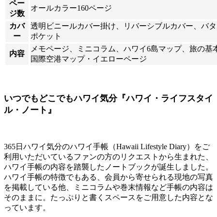
ペー
オールカラー160ページ
ジ数
カバ
透明ビニールカバー掛け、リバーシブルカバー、バタ
ー
ポケット
メモページ、ミニコラム、ハワイ6島マップ、旅の基
内容
国際空港マップ・イエローページ
いつでもどこでもハワイ気分『ハワイ・ライフスタイ
ル・ノート』
365日ハワイ気分のハワイ手帳（Hawaii Lifestyle Diary）をご
利用いただいているファンの方のリクエストから生まれた、
ハワイ手帳の内容を踏襲したノートブックが誕生しました。
ハワイ手帳の特徴でもある、会員から寄せられる現地の写真
を掲載している他、ミニコラムや巻末情報など手帳の内容は
そのままに。たっぷりと書くスペースをご用意した内容とな
っています。