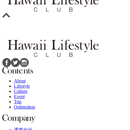
About
Lifestyle
Culture
Event
Trip
Onlineshop
運営会社