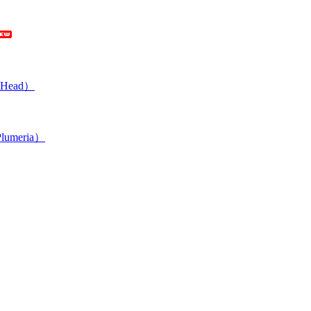
Head）
umeria）