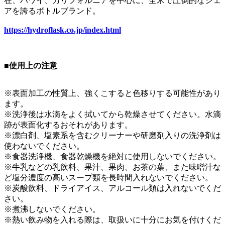
在、ハワイ、カリフォルニアを中心に、全米で圧倒的なシェ
アを誇るボトルブランド。
https://hydroflask.co.jp/index.html
■使用上の注意
※表面加工の性質上、強くこすると色移りする可能性があり
ます。
※洗浄後は水滴をよく拭いてから乾燥させてください。水滴
跡が表面化するおそれがあります。
※漂白剤、塩素系を含むクリーナーや研磨剤入りの洗浄剤は
使わないでください。
※食器洗浄機、食器乾燥機を絶対に使用しないでください。
※牛乳などの乳飲料、果汁、果肉、お茶の葉、また味噌汁な
ど塩分濃度の高いスープ類を長時間入れないでください。
※炭酸飲料、ドライアイス、アルコール類は入れないでくだ
さい。
※煮沸しないでください。
※熱い飲み物を入れる際は、取扱いに十分にお気を付けくだ