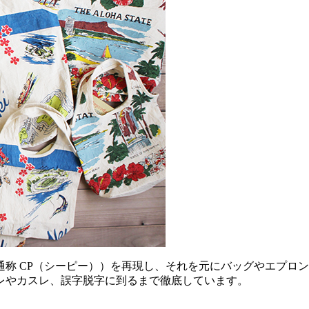
ス（通称 CP（シーピー））を再現し、それを元にバッグやエプ
レやカスレ、誤字脱字に到るまで徹底しています。