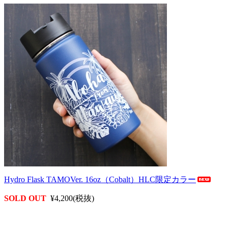
Hydro Flask TAMOVer. 16oz（Cobalt）HLC限定カラー
SOLD OUT
¥4,200(税抜)