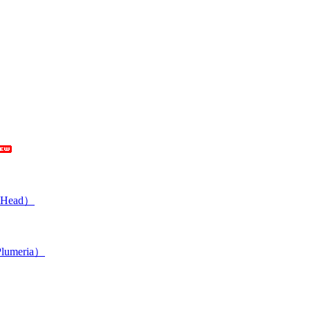
Head）
umeria）