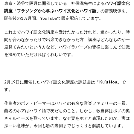
東京・渋谷で隔月に開催している 神保滋先生による
ハワイ語文化
講座「フラソングから学ぶハワイ文化とハワイ語」
の講義映像を、
開催後の1カ月間、YouTubeで限定配信しています。
これまでハワイ語文化講座を受けたかったけれど、遠かったり、時
間が合わなかったりで出席できなかった方、講座はどんなものか一
度見てみたいという方など、ハワイラバーズの皆様に楽しんで知識
を深めていただければうれしいです。
2月19日に開催したハワイ語文化講座の課題曲は
「Ku’u Hoa」
で
す。
作曲者のポノ・ビーマーはハワイの有名な音楽ファミリーの一員。
曲名のホアはハワイ語で友だちのこと。しかし、歌自体はポノの奧
さんルイーズを歌っています。なぜ妻をホアと表現したのか、実は
深～い意味が。今回も歌の裏側までじっくりと解説しています。