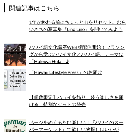
関連記事はこちら
1年が終わる前にちょっと心をリセット。むら
いさちの写真集『Lino Lino』を開いてみよう
ハワイ語文化講座WEB版配信開始！フラソン
グから学ぶハワイ文化とハワイ語。テーマは
「Haleiwa Hula」♪
「Hawaii Lifestyle Press」のお届け
【個数限定】ハワイを飾り、装う楽しさを届
ける、特別なセットの発売
ページをめくるたび楽しい！『ハワイのスー
パーマーケット』で欲しい物探しはいかが