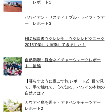
ー レポート1
ハワイアン・サスティナブル・ライフ・ツア
ー レポート3
HLC放課後ウクレレ部 ウクレレピクニック
2015で楽しく演奏してきました！
自然満喫・鎌倉ネイチャーウォークレポー
ト 後編
【暮らすように過ごす旅 レポート2】目で見
て、手で触れて、心で知る。ハワイの本物の
自然とは？
カウアイ島を巡る・アドベンチャーツアー
レポート2