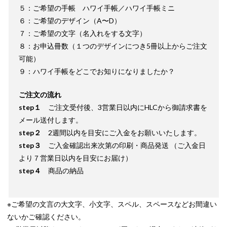
５：ご希望の手帳 ハワイ手帳／ハワイ手帳ミニ
６：ご希望のデザイン（A〜D）
７：ご希望の文字（名入れをする文字）
８：お申込冊数（１つのデザインにつき5冊以上からご注文
可能）
９：ハワイ手帳をどこでお知りになりましたか？
ご注文の流れ
step１
ご注文受付後、3営業日以内にHLCから御請求書を
メール送付します。
step２
2週間以内を目安にご入金をお願いいたします。
step３
ご入金確認出来次第の印刷・商品発送 （ご入金日
より７営業日以内を目安にお届け）
step４
商品の納品
※ご希望の文言の大文字、小文字、スペル、スペースなどお間違い
ないかご確認ください。