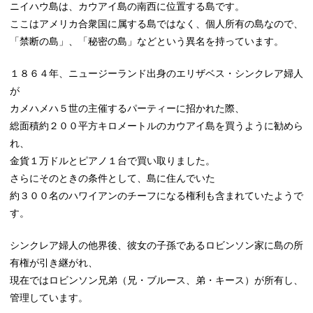
ニイハウ島は、カウアイ島の南西に位置する島です。
ここはアメリカ合衆国に属する島ではなく、個人所有の島なので、
「禁断の島」、「秘密の島」などという異名を持っています。
１８６４年、ニュージーランド出身のエリザベス・シンクレア婦人
が
カメハメハ５世の主催するパーティーに招かれた際、
総面積約２００平方キロメートルのカウアイ島を買うように勧めら
れ、
金貨１万ドルとピアノ１台で買い取りました。
さらにそのときの条件として、島に住んでいた
約３００名のハワイアンのチーフになる権利も含まれていたようで
す。
シンクレア婦人の他界後、彼女の子孫であるロビンソン家に島の所
有権が引き継がれ、
現在ではロビンソン兄弟（兄・ブルース、弟・キース）が所有し、
管理しています。