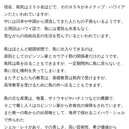
現在、島民は２５０名ほどで、その９５％がネイティブ・ハワイア
ンだといわれていますが、
中には日本や中国から漂流してきた人たちの子孫もいるようです。
公用語はハワイ語で、島には電気も水道もなく、
昔ながらの自給自足の生活を営んでいるといわれています。
島はほとんど鎖国状態で、島に出入りできるのは、
原則としてロビンソン家とカウアイ郡の関係者だけのようです。
島民は島を出ることもできますが、一定期間内に島に戻らないと、
島に住む権利を失ってしまいます。
また子どもたちの教育は、基礎教育は島内で受けますが、
高等教育を受けるために島の外へ出ることもできます。
島の主な産業は、牧畜、サトウキビやハチミツなどの農園で、
そこで働く人々はロビンソン家から衣食住の保障をされています。
また唯一の島からの出荷物として、海岸で採れるニイハウ・シェル
で作られた
シェル・レイがあり、その美しさ、高い芸術性、希少価値から