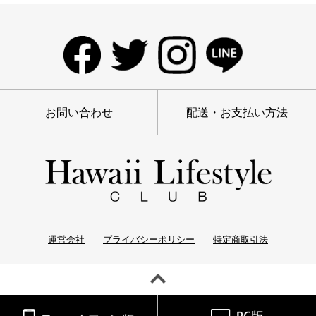
お問い合わせ
配送・お支払い方法
運営会社
プライバシーポリシー
特定商取引法