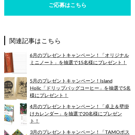
ご応募はこちら
関連記事はこちら
6月のプレゼントキャンペーン！「オリジナル
ミニノート」を抽選で15名様にプレゼント！
5月のプレゼントキャンペーン！Island
Holic「ドリップバッグコーヒー」を抽選で5名
様にプレゼント！
4月のプレゼントキャンペーン！「卓上＆壁掛
けカレンダー」を抽選で20名様にプレゼン
ト！
3月のプレゼントキャンペーン！「TAMOポス