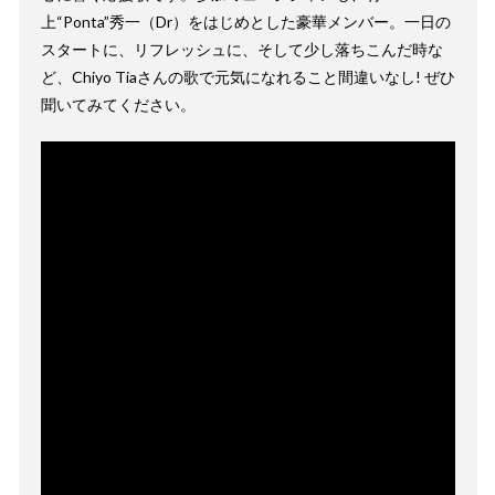
上“Ponta”秀一（Dr）をはじめとした豪華メンバー。一日の
スタートに、リフレッシュに、そして少し落ちこんだ時な
ど、Chiyo Tiaさんの歌で元気になれること間違いなし! ぜひ
聞いてみてください。