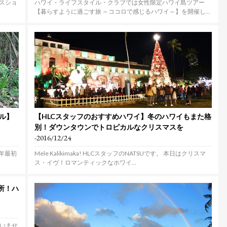
ースショ
ハワイ・ライフスタイル・クラブでは女性限定ハワイ島ツアー
【暮らすように過ごす旅 ～ココロで感じるハワイ～】を開催し
ま...
イル】
【HLCスタッフのおすすめハワイ】冬のハワイもまた格
別！ダウンタウンでトロピカルなクリスマスを
-2016/12/24
17年最初
Mele Kalikimaka! HLCスタッフのNATSUです。 本日はクリスマ
ス・イヴ！ロマンティックなホワイ...
所！ハ
いませ