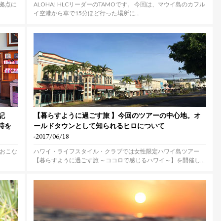
を拠点に
ALOHA! HLCリーダーのTAMOです。 今回は、マウイ島のカフル
イ空港から車で15分ほど行った場所に...
記
【暮らすように過ごす旅 】今回のツアーの中心地。オ
時を
ールドタウンとして知られるヒロについて
-2017/06/18
でおこな
ハワイ・ライフスタイル・クラブでは女性限定ハワイ島ツアー
【暮らすように過ごす旅 ～ココロで感じるハワイ～】を開催し
ま...