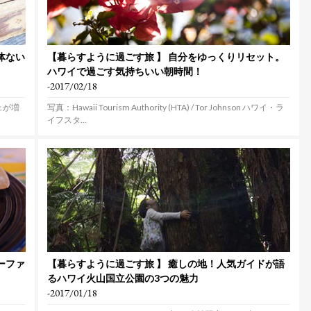
体ない
【暮らすように過ごす旅 】 自分をゆっくりリセット。
ハワイで過ごす気持ちいい朝時間！
-2017/02/18
ェが増
写真：Hawaii Tourism Authority (HTA) / Tor Johnson ハワイ・ラ
イフスタ...
ーファ
【暮らすように過ごす旅 】 癒しの地！人気ガイドが語
るハワイ火山国立公園の3つの魅力
-2017/01/18