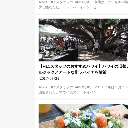
Aloha! HLCスタッフのTAMOです。 今回は、ワイキキの
少し離れたヒルトン・ハワイアン・ビ...
【HLCスタッフのおすすめハワイ】ハワイの旧都
ルジックとアートな街ラハイナを散策
-2017/03/24
Aloha! HLCスタッフのTAMOです。 ２０１７年は３月３
開催された、マウイ島のアートイベン...