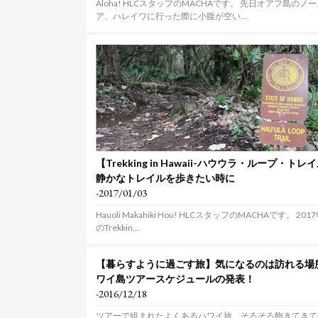
Aloha! HLCスタッフのMACHAです。 先日オアフ島のノ
ア、ハレイワに行った際に小腹が空い...
【Trekking in Hawaii-ハウウラ・ループ・トレ
静かなトレイルを歩きたい時に
-2017/01/03
Hauoli Makahiki Hou! HLCスタッフのMACHAです。 20
のTrekkin...
【暮らすように過ごす旅】気になるのは訪れる場
ワイ島ツアースケジュールの発表！
-2016/12/18
ツアーで組まれたよくあるハワイ旅、そろそろ飽きてきて