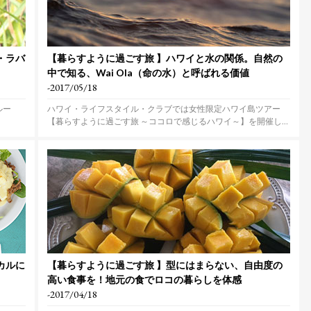
・ラバ
【暮らすように過ごす旅 】ハワイと水の関係。自然の
中で知る、Wai Ola（命の水）と呼ばれる価値
-2017/05/18
ルー
ハワイ・ライフスタイル・クラブでは女性限定ハワイ島ツアー
【暮らすように過ごす旅 ～ココロで感じるハワイ～】を開催し
ま...
カルに
【暮らすように過ごす旅 】型にはまらない、自由度の
高い食事を！地元の食でロコの暮らしを体感
-2017/04/18