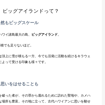
 ビッグアイランドって？
自然もビッグスケール
ハワイ諸島最大の島、
ビッグアイランド
。
面積でも足りないほど。
は頂上に雪が積もる一方、今でも活発に活動を続けるキラウェ
によって受ける印象も様々です。
に思いをはせることも
を破った者が、その罪から逃れるために訪れた聖地や、カメハ
な場所も豊富。その地に立って、古代ハワイアンに思いを馳せ