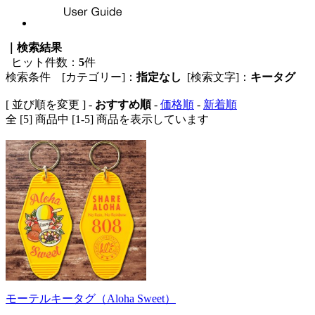
｜検索結果
ヒット件数：
5
件
検索条件 [カテゴリー]：
指定なし
[検索文字]：
キータグ
[ 並び順を変更 ] -
おすすめ順
-
価格順
-
新着順
全 [5] 商品中 [1-5] 商品を表示しています
モーテルキータグ（Aloha Sweet）