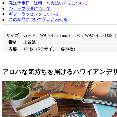
●
発送予定日・送料・お支払い方法について
●
ショップ会員について
●
ギフトラッピングについて
●
この商品について問い合わせる
サイズ
カード：W91×H55（mm）、箱：W92×H57×D38
素材
上質紙
内容
120枚（5デザイン・各24枚）
アロハな気持ちを届けるハワイアンデ