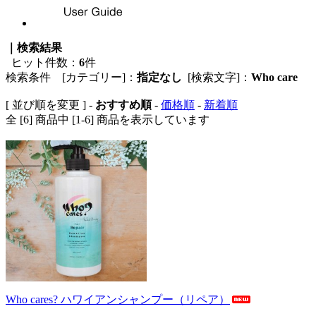
｜検索結果
ヒット件数：
6
件
検索条件 [カテゴリー]：
指定なし
[検索文字]：
Who care
[ 並び順を変更 ] -
おすすめ順
-
価格順
-
新着順
全 [6] 商品中 [1-6] 商品を表示しています
Who cares? ハワイアンシャンプー（リペア）