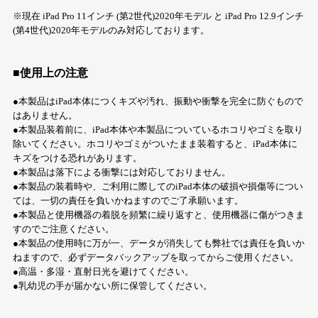
※現在 iPad Pro 11インチ (第2世代)2020年モデル と iPad Pro 12.9インチ
(第4世代)2020年モデルのみ対応しております。
■使用上の注意
●本製品はiPad本体につくキズや汚れ、振動や衝撃を完全に防ぐもので
はありません。
●本製品装着前に、iPad本体や本製品についているホコリやゴミを取り
除いてください。ホコリやゴミがついたまま装着すると、iPad本体に
キズをつける恐れがあります。
●本製品は落下による衝撃には対応しておりません。
●本製品の装着時や、ご利用に際してのiPad本体の破損や損傷等につい
ては、一切の責任を負いかねますのでご了承願います。
●本製品と使用機器の着脱を頻繁に繰り返すと、使用機器に傷がつきま
すのでご注意ください。
●本製品の使用時に万が一、データが消失しても弊社では責任を負いか
ねますので、必ずデータバックアップを取ってからご使用ください。
●高温・多湿・直射日光を避けてください。
●乳幼児の手が届かない所に保管してください。