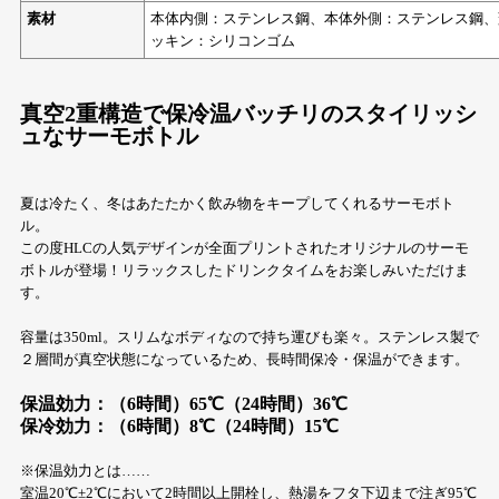
素材
本体内側：ステンレス鋼、本体外側：ステンレス鋼、
ッキン：シリコンゴム
真空2重構造で保冷温バッチリのスタイリッシ
ュなサーモボトル
夏は冷たく、冬はあたたかく飲み物をキープしてくれるサーモボト
ル。
この度HLCの人気デザインが全面プリントされたオリジナルのサーモ
ボトルが登場！リラックスしたドリンクタイムをお楽しみいただけま
す。
容量は350ml。スリムなボディなので持ち運びも楽々。ステンレス製で
２層間が真空状態になっているため、長時間保冷・保温ができます。
保温効力：（6時間）65℃（24時間）36℃
保冷効力：（6時間）8℃（24時間）15℃
※保温効力とは……
室温20℃±2℃において2時間以上開栓し、熱湯をフタ下辺まで注ぎ95℃