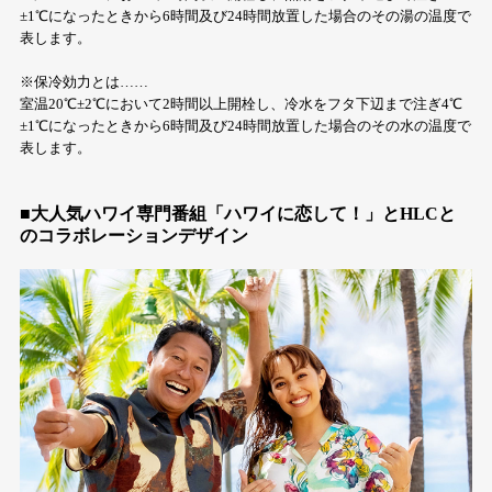
±1℃になったときから6時間及び24時間放置した場合のその湯の温度で
表します。
※保冷効力とは……
室温20℃±2℃において2時間以上開栓し、冷水をフタ下辺まで注ぎ4℃
±1℃になったときから6時間及び24時間放置した場合のその水の温度で
表します。
■大人気ハワイ専門番組「ハワイに恋して！」とHLCと
のコラボレーションデザイン