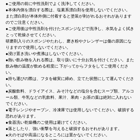
●ご使用の前に中性洗剤でよく洗浄してください。
●本体内側を漂白する際は、塩素系漂白剤を使用しないでください。
また漂白剤が本体外側に付着すると塗装が剥がれるおそれがあります
のでご注意ください。
●ご使用後は中性洗剤を付けたスポンジなどで洗浄し、水気をよく拭き
とって乾燥させてください。
研磨剤入りのスポンジやたわし、磨き粉やクレンザーは傷の原因にな
りますので使用しないでください。
●浸け置き洗いや煮沸はしないでください。
●熱い飲み物を入れる際は、取り扱いに十分お気を付けください。また
飲み物の温度が飲める程度に 下がってからフタをしてご使用くださ
い。
●持ち運びの際は、フタを確実に締め、立てた状態にして運んでくださ
い。
●炭酸飲料、ドライアイス、みそ汁などの塩分を含むスープ類、アルコ
ール類、牛乳などの乳飲料、果汁、果肉・お茶の葉は絶対に入れない
でください。
●電子レンジやオーブン、冷凍庫では使用しないでください。破損する
恐れがあります。
●食器洗い乾燥機のご使用は避けてください。
●落としたり、強い衝撃を与えると破損するおそれがあります。
●火のそばや高温になるところには置かないでください。