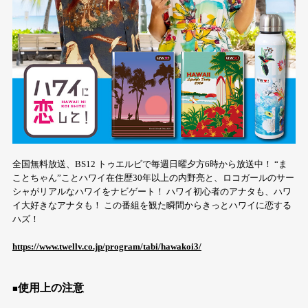
全国無料放送、BS12 トゥエルビで毎週日曜夕方6時から放送中！ “ま
ことちゃん”ことハワイ在住歴30年以上の内野亮と、ロコガールのサー
シャがリアルなハワイをナビゲート！ ハワイ初心者のアナタも、ハワ
イ大好きなアナタも！ この番組を観た瞬間からきっとハワイに恋する
ハズ！
https://www.twellv.co.jp/program/tabi/hawakoi3/
使用上の注意
■