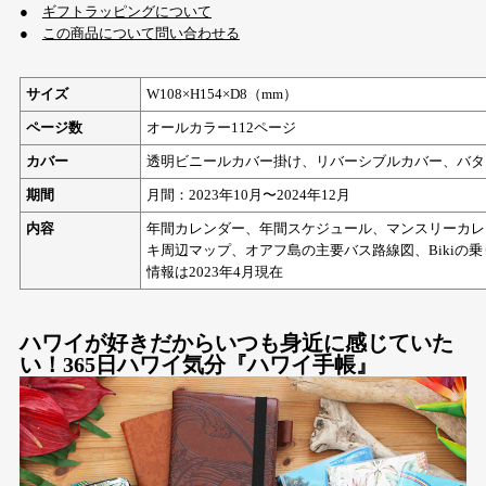
●
ギフトラッピングについて
●
この商品について問い合わせる
サイズ
W108×H154×D8（mm）
ページ数
オールカラー112ページ
カバー
透明ビニールカバー掛け、リバーシブルカバー、バタ
期間
月間：2023年10月〜2024年12月
内容
年間カレンダー、年間スケジュール、マンスリーカレン
キ周辺マップ、オアフ島の主要バス路線図、Bikiの
情報は2023年4月現在
ハワイが好きだからいつも身近に感じていた
い！365日ハワイ気分『ハワイ手帳』