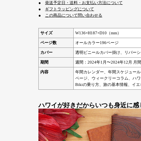
●
発送予定日・送料・お支払い方法について
●
ギフトラッピングについて
●
この商品について問い合わせる
サイズ
W136×H187×D10（mm）
ページ数
オールカラー196ページ
カバー
透明ビニールカバー掛け、リバーシ
期間
週間：2024年1月〜2024年12月 月間
内容
年間カレンダー、年間スケジュール
ページ、ウィークリーコラム、ハワ
Bikiの乗り方、旅の基本情報、イエ
ハワイが好きだからいつも身近に感