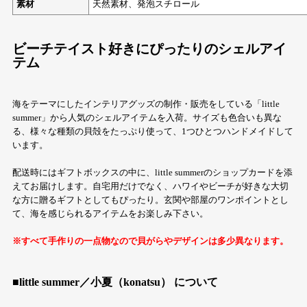
素材
天然素材、発泡スチロール
ビーチテイスト好きにぴったりのシェルアイ
テム
海をテーマにしたインテリアグッズの制作・販売をしている「little
summer」から人気のシェルアイテムを入荷。サイズも色合いも異な
る、様々な種類の貝殻をたっぷり使って、1つひとつハンドメイドして
います。
配送時にはギフトボックスの中に、little summerのショップカードを添
えてお届けします。自宅用だけでなく、ハワイやビーチが好きな大切
な方に贈るギフトとしてもぴったり。玄関や部屋のワンポイントとし
て、海を感じられるアイテムをお楽しみ下さい。
※すべて手作りの一点物なので貝がらやデザインは多少異なります。
■little summer／小夏（konatsu） について