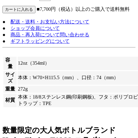
■7,700円（税込）以上のご購入で送料無料
●
配送・送料・お支払い方法について
●
ショップ会員について
●
商品・再入荷について問い合わせる
●
ギフトラッピングについて
容
12oz（354ml）
量
サイ
本体：W70×H115.5（mm）、口径：74（mm）
ズ
重量
272g
本体：18/8ステンレス鋼(印刷鋼板)、フタ：ポリプ
材質
トラップ：TPE
数量限定の大人気ボトルブランド