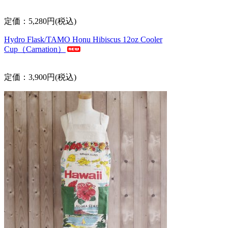
定価：5,280円(税込)
Hydro Flask/TAMO Honu Hibiscus 12oz Cooler
Cup（Carnation）
定価：3,900円(税込)