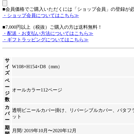
■会員価格でご購入いただくには「ショップ会員」の登録が
・ショップ会員についてはこちら≫
■7,000円以上（税抜）ご購入の方は送料無料！
・配送・お支払い方法についてはこちら≫
・ギフトラッピングについてはこちら≫
サ
イ
W108×H154×D8（mm）
ズ
ペ
ー
オールカラー112ページ
ジ
数
カ
透明ビニールカバー掛け、リバーシブルカバー、バタフ
バ
ット
ー
期
月間/ 2019年10月〜2020年12月
間