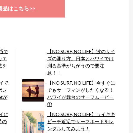
商品はこちら>>
水浴で
【NO SURF, NO LIFE】波のサイ
カエ
ズの測り方。日本とハワイでは
法を
測る基準がちがうので要注
意！！
ワイで
【NO SURF, NO LIFE】今すぐに
ポレ
でもサーフィンがしたくなる！
etが
ハワイが舞台のサーフムービー
①
ワイに
【NO SURF, NO LIFE】ワイキキ
時の
ビーチ近辺でサーフボードをレ
ンタルしてみよう！