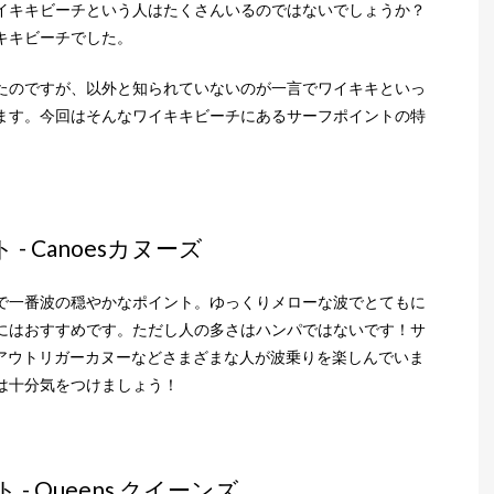
イキキビーチという人はたくさんいるのではないでしょうか？
キキビーチでした。
たのですが、以外と知られていないのが一言でワイキキといっ
ます。今回はそんなワイキキビーチにあるサーフポイントの特
 Canoesカヌーズ
で一番波の穏やかなポイント。ゆっくりメローな波でとてもに
にはおすすめです。ただし人の多さはハンパではないです！サ
、アウトリガーカヌーなどさまざまな人が波乗りを楽しんでいま
は十分気をつけましょう！
 Queens クイーンズ