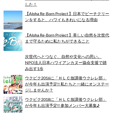
した！
【Aloha Re-Born Project 】日本でビーチクリー
ンをすると、ハワイもきれいになる理由
【Aloha Re-Born Project 】美しい自然を次世代
まで守るために私たちができること
次世代へとつなぐ、自然や文化への思い。
NPO法人日本ハワイアンカヌー協会支援で踏
み出す1歩
ウクピク2016に「ＨＬＣ放課後ウクレレ部」
が今年も出演予定!! 私たちと一緒にオンステー
ジしませんか？
ウクピク2018に「ＨＬＣ放課後ウクレレ部」
が今年も出演予定!! 参加メンバー大募集♪