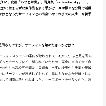
、映画「ハブと拳骨」、写真集『saltwater sky』……。
だけに留まらず映像作品も多く手がけ、今や様々な分野で活躍
かけとなったサーフィンとの出会いやこれまでの人生、今後予
う芝田さんですが、サーフィンを始めたきっかけは？
サーフィンスクールの案内が放映されていたので、ふと足を運ん
ずっとチームプレイに縛られていたため、完全に自由で全て自
それからの高校三年間は、毎週末、自宅の埼玉から千葉や茨城
中にサーフィンが浸透しておらず、親にもなかなか理解されな
出して湘南に移り住みました。サーフボードを作りながら、波