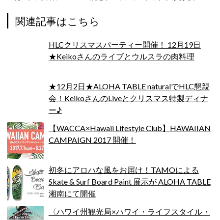
関連記事はこちら
HLCクリスマスパーティー開催！ 12月19日
★Keikoさんのライブとウルスラの肉料理
★12月2日★ALOHA TABLE naturalでHLC懇親
会！KeikoさんのLiveとクリスマス特製ディナ
ー♪
【WACCA×Hawaii Lifestyle Club】HAWAIIAN
CAMPAIGN 2017 開催！
初冬にアロハな風をお届け！TAMOによる
Skate & Surf Board Paint 展示が ALOHA TABLE
湘南にて開催
〈ハワイ州観光局×ハワイ・ライフスタイル・