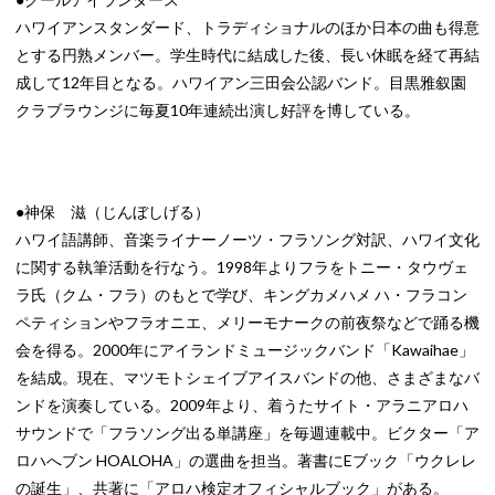
ハワイアンスタンダード、トラディショナルのほか日本の曲も得意
とする円熟メンバー。学生時代に結成した後、長い休眠を経て再結
成して12年目となる。ハワイアン三田会公認バンド。目黒雅叙園
クラブラウンジに毎夏10年連続出演し好評を博している。
●神保 滋（じんぼしげる）
ハワイ語講師、音楽ライナーノーツ・フラソング対訳、ハワイ文化
に関する執筆活動を行なう。1998年よりフラをトニー・タウヴェ
ラ氏（クム・フラ）のもとで学び、キングカメハメ ハ・フラコン
ペティションやフラオニエ、メリーモナークの前夜祭などで踊る機
会を得る。2000年にアイランドミュージックバンド「Kawaihae」
を結成。現在、マツモトシェイブアイスバンドの他、さまざまなバ
ンドを演奏している。2009年より、着うたサイト・アラニアロハ
サウンドで「フラソング出る単講座」を毎週連載中。ビクター「ア
ロハへブン HOALOHA」の選曲を担当。著書にEブック「ウクレレ
の誕生」、共著に「アロハ検定オフィシャルブック」がある。