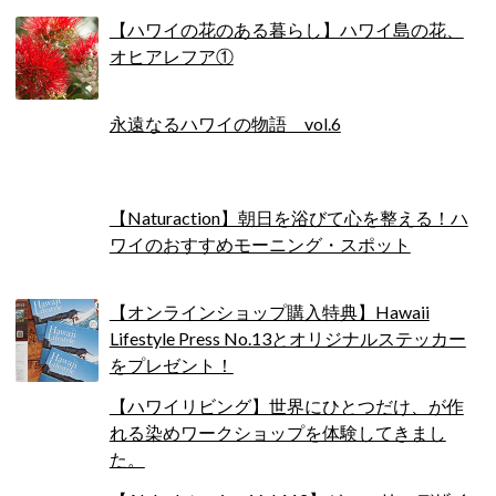
【ハワイの花のある暮らし】ハワイ島の花、
オヒアレフア①
永遠なるハワイの物語 vol.6
【Naturaction】朝日を浴びて心を整える！ハ
ワイのおすすめモーニング・スポット
【オンラインショップ購入特典】Hawaii
Lifestyle Press No.13とオリジナルステッカー
をプレゼント！
【ハワイリビング】世界にひとつだけ、が作
れる染めワークショップを体験してきまし
た。