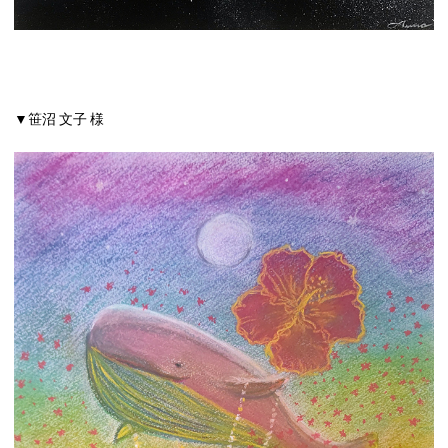
▼笹沼 文子 様