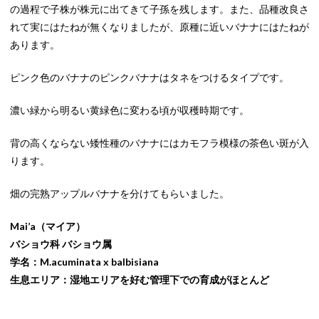
の過程で子株が株元に出てきて子孫を残します。また、品種改良さ
れて実にはたねが無くなりましたが、原種に近いバナナにはたねが
あります。
ピンク色のバナナのピンクバナナはタネをつけるタイプです。
濃い緑から明るい黄緑色に変わる頃が収穫時期です。
背の高くならない矮性種のバナナにはカモフラ模様の茶色い斑が入
ります。
畑の完熟アップルバナナを分けてもらいました。
Mai’a（マイア）
バショウ科 バショウ属
学名：M.acuminata x balbisiana
生息エリア：湿地エリアを好む管理下での育成がほとんど