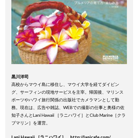
黒川洋司
高校からマウイ島に移住し、マウイ大学を経てダイビン
グ、サーフィンの現地サービスを主宰。帰国後、マリンス
ポーツやハワイ旅行関係の出版社でカメラマンとして勤
務。現在は、広告や雑誌、WEBでの撮影の仕事と奥様の佐
知子さんとLani Hawaii ［ラニハワイ］とClub Marine［クラ
ブマリン］を運営。
Lani Hawaii ［ラニハワイ］
http://lanicafe.com/