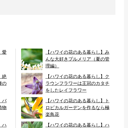
】愛
【ハワイの花のある暮らし】み
んな大好きプルメリア（夏の管
理編）
】絶
【ハワイの花のある暮らし】ク
種の
ラウンフラワーは王冠のカタチ
をしたレイフラワー
】バ
【ハワイの花のある暮らし】ト
植物
ロピカルガーデンを作るなら極
楽鳥花
】ハ
【ハワイの花のある暮らし】ハ