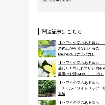
関連記事はこちら
【ハワイの花のある暮らし
の神話が有名な山と海の
Naupaka（ナウパカ）
【ハワイの花のある暮らし
滅したと思われていた固有
復活のお話 Alula（アルラ）
【ハワイの花のある暮らし
ーチャルハワイトリップ・
園編
【ハワイの花のある暮らし