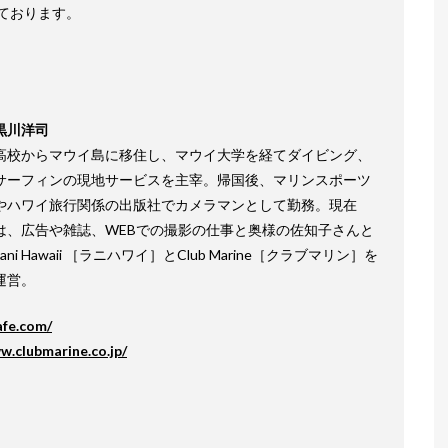
ております。
黒川洋司
高校からマウイ島に移住し、マウイ大学を経てダイビング、
サーフィンの現地サービスを主宰。帰国後、マリンスポーツ
やハワイ旅行関係の出版社でカメラマンとして勤務。現在
は、広告や雑誌、WEBでの撮影の仕事と奥様の佐知子さんと
Lani Hawaii ［ラニハワイ］とClub Marine［クラブマリン］を
運営。
afe.com/
w.clubmarine.co.jp/