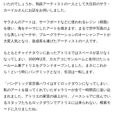
いたのでしょうか。気鋭アーティストの一人として大注目のサラ・
カードルさんにお話をお伺いしました。
サラさんのアートは、サーフボードなどに使われるレジン（樹脂）
を使い、海をテーマにしたアートを描きます。まるで空中写真のよ
うな美しいビーチや、ブルーグラデーションのオーシャンアートが
大変人気となり、急成長を遂げたアーティストの一人です。
もともとチャイナタウンにあったアトリエではスペースが足りなく
なってしまい、2020年2月、カカアコにサンルームと名付けたショ
ールーム兼アトリエをグランドオープンしました。まさにこれか
ら！という時にパンデミックとなり、生活は一転します。
「パンデミック宣言後ハワイはすぐロックダウンになってしまい、
私のアートを扱ってくれていたギャラリーが全て一時閉店に追い込
まれました。アトリエの家賃の値上がり、ノースショアに住んでい
るスタッフたちもロックダウンでアトリエには来られない。模索モ
ードに入りましたね」