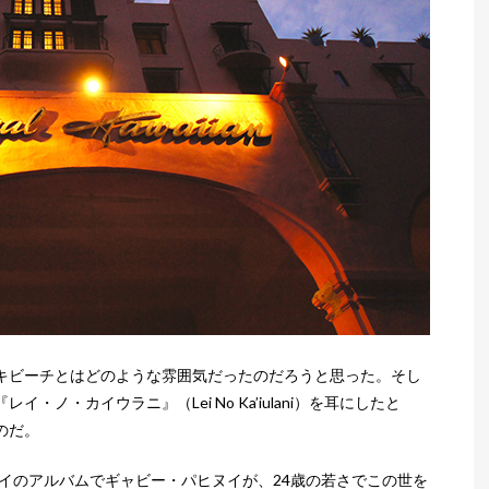
キビーチとはどのような雰囲気だったのだろうと思った。そし
ノ・カイウラニ』（Lei No Ka’iulani）を耳にしたと
のだ。
ワイのアルバムでギャビー・パヒヌイが、24歳の若さでこの世を