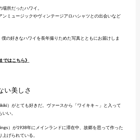
の場所だったハワイ。
アンミュージックやヴィンテージアロハシャツとの出会いなど
】では、僕の好きなハワイを長年撮りためた写真とともにお届けしま
回まではこちら》
ない美しさ
kiki）がとても好きだ。ヴァースから「ワイキキ～」と入って
もいい。
mings）が1938年にメインランドに滞在中、故郷を思って作った
り上げられている。