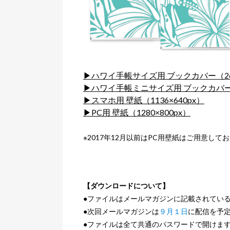
▶ハワイ手帳サイズ用 ブックカバー（268
▶ハワイ手帳ミニサイズ用 ブックカバー（
▶スマホ用 壁紙（1136×640px）
▶PC用 壁紙（1280×800px）
※2017年12月以前はPC用壁紙はご用意して
【ダウンロードについて】
●ファイルはメールマガジンに記載されてい
●次回メールマガジンは
９月１日
に配信を予
●ファイルは全て共通のパスワードで開けま