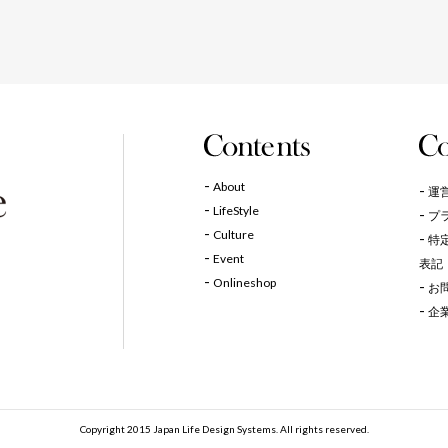
About
運
LifeStyle
プ
Culture
特
Event
表記
Onlineshop
お
企
Copyright 2015 Japan Life Design Systems. All rights reserved.