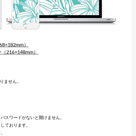
×182mm）
216×148mm）
おりません。
るパスワードがないと開けません。
定しております。
す。