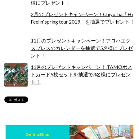
様にプレゼント！
2月のプレゼントキャンペーン！ChiyoTia「Hi
Feelin’ spring tour 2019」を抽選でプレゼント！
11月のプレゼントキャンペーン！アロハエク
スプレスのカレンダーを抽選で5名様にプレゼ
ント！
11月のプレゼントキャンペーン！ TAMOポス
トカード5枚セットを抽選で3名様にプレゼン
ト！