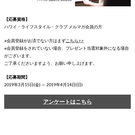
【応募資格】
ハワイ・ライフスタイル・クラブ メルマガ会員の方
※会員登録がお済でない方はまず
こちら>>
※会員登録をされていない場合、プレゼント当選対象外になる場合
がございます。
ご了承くださいますよう、お願い申し上げます。
【応募期間】
2019年3月15日(金) ～ 2019年4月14日(日)
アンケートはこちら