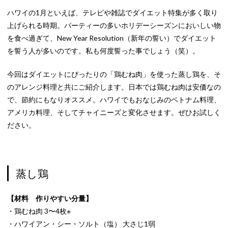
ハワイの1月といえば、テレビや雑誌でダイエット特集が多く取り
上げられる時期。パーティーの多いホリデーシーズンにおいしい物
を食べ過ぎて、New Year Resolution（新年の誓い）でダイエット
を誓う人が多いのです。私も何度誓った事でしょう（笑）。
今回はダイエットにぴったりの「鶏むね肉」を使った蒸し鶏を、そ
のアレンジ料理と共にご紹介します。日本では鶏むね肉は安価なの
で、節約にもなりオススメ。ハワイでもおなじみのベトナム料理、
アメリカ料理、そしてチャイニーズと変化させます。ぜひお試しく
ださい。
蒸し鶏
【材料 作りやすい分量】
・鶏むね肉 3〜4枚※
・ハワイアン・シー・ソルト（塩） 大さじ1弱