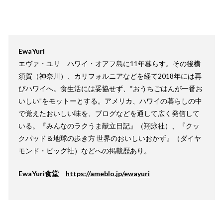
EwaYuri
エヴァ・ユリ ハワイ・オアフ島に11年暮らす。その後横
須賀（神奈川）、カリフォルニアなどを経て2018年には再
びハワイへ。食生活には妥協せず、“おうちごはんが一番お
いしい”をモットーとする。アメリカ、ハワイの暮らしの中
で覚えたおいしい味を、ブログなどを通して広く発信して
いる。『みんなのラクうま献立日記』（翔泳社）、『クッ
クパッド＆地球の歩き方 世界のおいしいおかず』（ダイヤ
モンド・ビッグ社）などへの掲載歴あり。
EwaYuri食堂
https://ameblo.jp/ewayuri