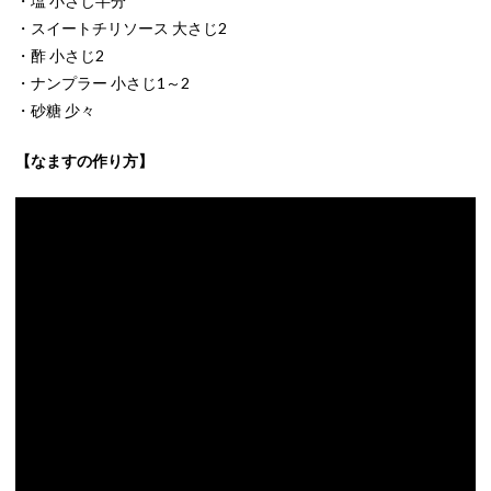
・塩 小さじ半分
・スイートチリソース 大さじ2
・酢 小さじ2
・ナンプラー 小さじ1～2
・砂糖 少々
【なますの作り方】