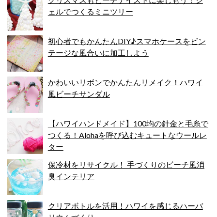
ェルでつくるミニツリー
初心者でもかんたんDIY♪スマホケースをビン
テージな風合いに加工しよう
かわいいリボンでかんたんリメイク！ハワイ
風ビーチサンダル
【ハワイハンドメイド】100均の針金と毛糸で
つくる！Alohaを呼び込むキュートなウールレ
ター
保冷材をリサイクル！ 手づくりのビーチ風消
臭インテリア
クリアボトルを活用！ハワイを感じるハーバ