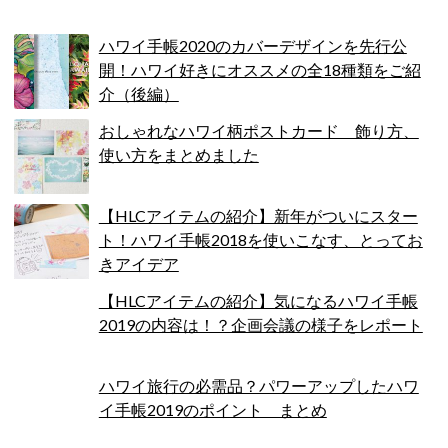
ハワイ手帳2020のカバーデザインを先行公
開！ハワイ好きにオススメの全18種類をご紹
介（後編）
おしゃれなハワイ柄ポストカード 飾り方、
使い方をまとめました
【HLCアイテムの紹介】新年がついにスター
ト！ハワイ手帳2018を使いこなす、とってお
きアイデア
【HLCアイテムの紹介】気になるハワイ手帳
2019の内容は！？企画会議の様子をレポート
ハワイ旅行の必需品？パワーアップしたハワ
イ手帳2019のポイント まとめ