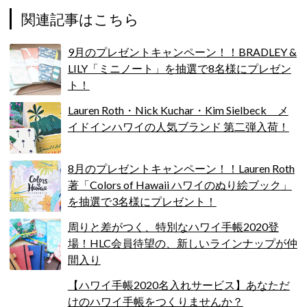
関連記事はこちら
9月のプレゼントキャンペーン！！BRADLEY &
LILY「ミニノート」を抽選で8名様にプレゼン
ト！
Lauren Roth・Nick Kuchar・Kim Sielbeck メ
イドインハワイの人気ブランド 第二弾入荷！
8月のプレゼントキャンペーン！！Lauren Roth
著「Colors of Hawaii ハワイのぬり絵ブック」
を抽選で3名様にプレゼント！
周りと差がつく、特別なハワイ手帳2020登
場！HLC会員待望の、新しいラインナップが仲
間入り
【ハワイ手帳2020名入れサービス】あなただ
けのハワイ手帳をつくりませんか？