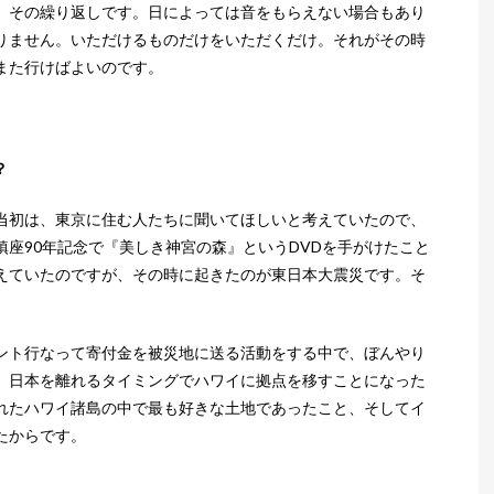
。その繰り返しです。日によっては音をもらえない場合もあり
りません。いただけるものだけをいただくだけ。それがその時
また行けばよいのです。
？
当初は、東京に住む人たちに聞いてほしいと考えていたので、
座90年記念で『美しき神宮の森』というDVDを手がけたこと
えていたのですが、その時に起きたのが東日本大震災です。そ
ント行なって寄付金を被災地に送る活動をする中で、ぼんやり
、日本を離れるタイミングでハワイに拠点を移すことになった
れたハワイ諸島の中で最も好きな土地であったこと、そしてイ
たからです。