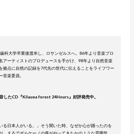
阪歯科大学卒業後渡米し、ロサンゼルスへ。86年より音楽プロ
名アーティストのプロデュースを手がけ、98年より自然音楽
を拠点に自然の記録を7代先の世代に伝えることをライフワー
ー音楽委員。
D『Kilauea forest 24Hours』好評発売中。
いる日本人がいる。」そう聞いた時、なぜか心が踊ったのを
が、まるでボルケーノの森がやってきたかのような雰囲気。