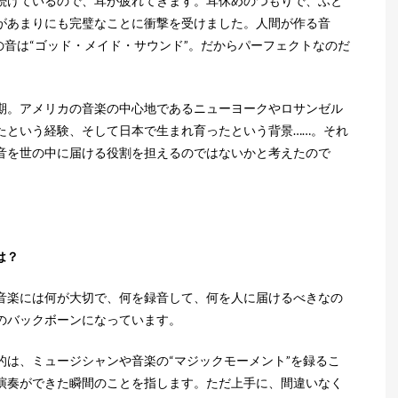
続けているので、耳が疲れてきます。耳休めのつもりで、ふと
があまりにも完璧なことに衝撃を受けました。人間が作る音
の音は“ゴッド・メイド・サウンド”。だからパーフェクトなのだ
期。アメリカの音楽の中心地であるニューヨークやロサンゼル
たという経験、そして日本で生まれ育ったという背景……。それ
音を世の中に届ける役割を担えるのではないかと考えたので
は？
音楽には何が大切で、何を録音して、何を人に届けるべきなの
のバックボーンになっています。
的は、ミュージシャンや音楽の“マジックモーメント”を録るこ
演奏ができた瞬間のことを指します。ただ上手に、間違いなく